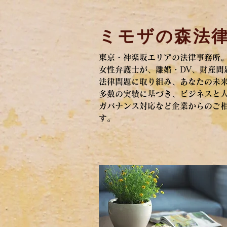
ミモザの森法
​東京・神楽坂エリアの法律事務所
女性弁護士が、離婚・DV、
財産問
法律問題に取り組み、
あなたの未
多数の実績に基づき、ビジネスと
ガバナンス対応など
企業からのご
す。