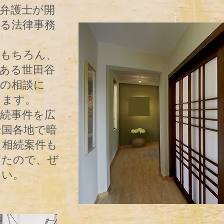
弁護士が開
る法律事務
もちろん、
ある世田谷
みの相談に
ります。
相続事件を広
全国各地で暗
た相続案件も
したので、ぜ
さい。