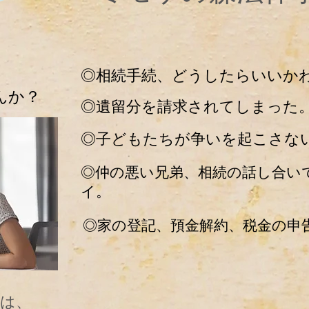
​◎相続手続、どうしたらいいか
んか？
​◎遺留分を請求されてしまった
​◎子どもたちが争いを起こさな
​◎仲の悪い兄弟、相続の話し合
イ。
​◎家の登記、預金解約、税金の
は、