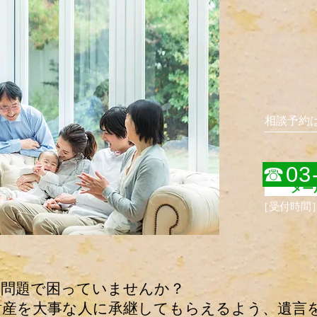
相談予約
［受付時間
☎03-
メー
［受付時間
問題で困っていませんか？
産を大事な人に承継してもらえるよう、遺言