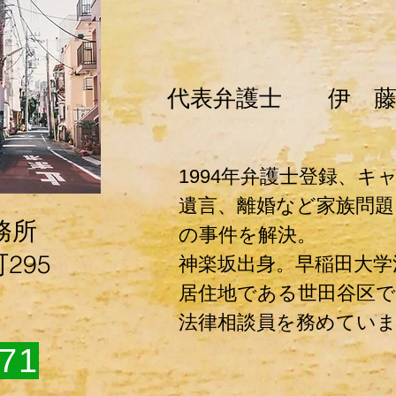
​代表弁護士 伊 藤
​1994年弁護士登録、キ
遺言、離婚など家族問題
務所
の事件を解決。
町295
神楽坂出身。早稲田大学
居住地である世田谷区
法律相談員を務めてい
71