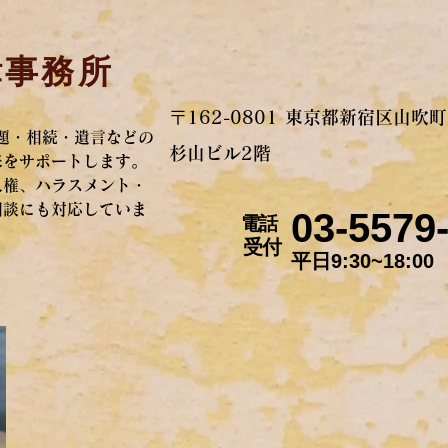
律事務所
。
〒162-0801 東京都新宿区山吹町
題・相続・遺言などの
杉山ビル2階
来をサポートします。
人権、ハラスメント・
相談にも対応していま
03-5579
電話
​受付
平日9:30~18:00