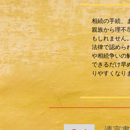
相続の手続、
親族から理不
もしれません
法律で認めら
や相続争いの
できるだけ早
りやすくなり
遺言