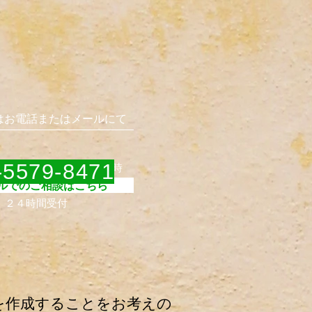
はお電話またはメールにて
］平日９時３０分 〜１８時
5579-8471
ルでのご相談はこちら
］
２４時間受付
を作成することをお考えの