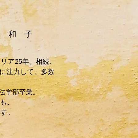
 和 子​
ャリア25年。相続、
に注力して、多数
法学部卒業。
でも、
ます。