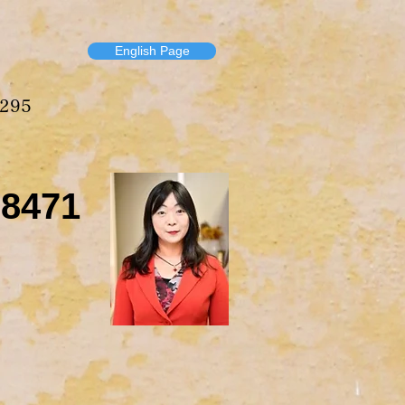
English Page
295
-8471