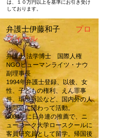
は、１０万円以上を基準にお引き受け
しております。
弁護士伊藤和子
プロ
フィール
弁護士 法学博士 国際人権
NGOヒューマンライツ・ナウ
副理事長
1994年弁護士登録、以後、女
性、子どもの権利、えん罪事
件、環境訴訟など、国内外の人
権問題に関わって活動。
2004年に日弁連の推薦で、ニ
ューヨーク大学ロースクールに
客員研究員として留学。帰国後