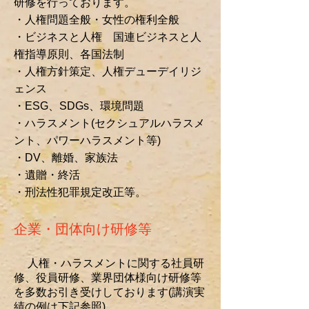
研修を行っております。
・人権問題全般・女性の権利全般
・ビジネスと人権 国連ビジネスと人
権指導原則、各国法制
・人権方針策定、人権デューデイリジ
ェンス
・ESG、SDGs、環境問題
・ハラスメント(セクシュアルハラスメ
ント、パワーハラスメント等)
・DV、離婚、家族法
・遺贈・終活
・刑法性犯罪規定改正等。
企業・団体向け研修等
人権・ハラスメントに関する社員研
修、役員研修、業界団体様向け研修等
を多数お引き受けしております(講演実
績の例は下記参照)。