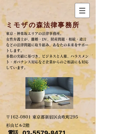
ミモザの森法律事務所
​東京・神楽坂エリアの法律事務所。
女性弁護士が、離婚・DV、
財産問題・相続・遺言
などの法律問題に取り組み、
あなたの未来をサポー
トします。
多数の実績に基づき、ビジネスと人権、ハラスメン
ト・ガバナンス対応など
企業からのご相談にも対応
しています。
〒162-0801 東京都新宿区山吹町295
杉山ビル2階
03-5579-8471
電話