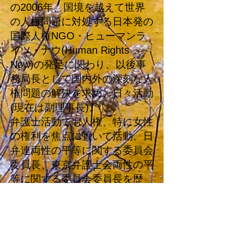
の2006年、国境を越えて世界
の人権問題に対処する日本発の
国際人権NGO・ヒューマンラ
イツ・ナウ(Human Rights
Now)の発足に関わり、以後事
務局長として国内外の深刻な人
権問題の解決を求め、日々活動
(現在は副理事長)。
弁護士活動でも人権、特に女性
の権利を焦点に置いて活動。
日
弁連両性の平等に関する委員会
委員長、東京弁護士会両性の平
等に関する委員会委員長を歴
任。
また、ビジネスと人権の分野で
は、ヒューマンライツ・ナウに