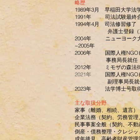
略歴
1989年3月 早稲田大学法
1991年 司法試験最終
1994年4月 司法修習修了
弁護士登録（東京
2004年 ニューヨーク
~2005年
2006年 国際人権NG
事務局長就
2012年 ミモザの森法
2021年
国際人権NG
副理事局長就
2023年 法学博士号取得
主な取扱分野
家事（離婚、相続、遺言）
企業法務（契約、労務管理
民事事案全般（契約、不動
倒産・債務整理・クレジッ
成年後見、高齢者財産管理