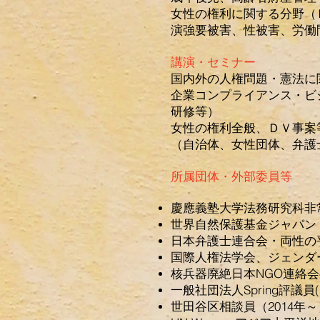
女性の権利に関する分野（
演強要被害、性被害、労働
講演・セミナー
国内外の人権問題・憲法に
企業コンプライアンス・ビ
研修等）
女性の権利全般、ＤＶ事案
（自治体、女性団体、弁護
所属団体・外部委員等
慶應義塾大学法務研究科非
世界自然保護基金ジャパン（
日本弁護士連合会・両性の
国際人権法学会、ジェンダ
核兵器廃絶日本NGO連絡会共
一般社団法人Spring評議員(2
世田谷区相談員（2014年～