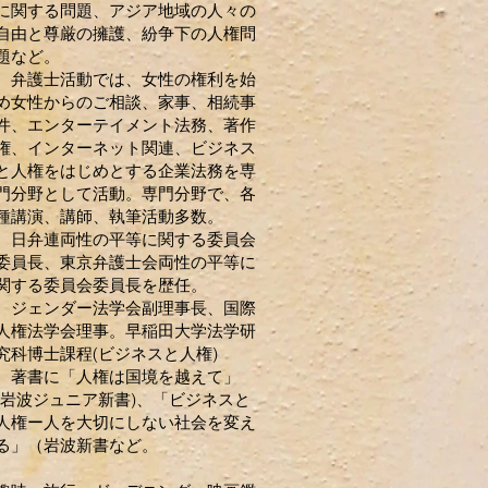
に関する問題、アジア地域の人々の
自由と尊厳の擁護、紛争下の人権問
題など。
弁護士活動では、女性の権利を始
め女性からのご相談、家事、相続事
件、エンターテイメント法務、著作
権、インターネット関連、ビジネス
と人権をはじめとする企業法務を専
門分野として活動。専門分野で、各
種講演、講師、執筆活動多数。
日弁連両性の平等に関する委員会
委員長、東京弁護士会両性の平等に
関する委員会委員長を歴任。
​ ジェンダー法学会副理事長、国際
人権法学会理事。早稲田大学法学研
究科博士課程(ビジネスと人権)
​ 著書に「人権は国境を越えて」
(岩波ジュニア新書)、「ビジネスと
人権ー人を大切にしない社会を変え
る」（岩波新書など。