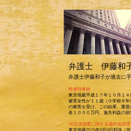
弁護士 伊藤和
弁護士伊藤和子が過去に
性虐待事例
東京地裁平成１７年１０月１４日判
被害女性が１１歳（小学校６年
の被害を受け、この結果、重度
各１０００万円、逸失利益の損
AV出演強要に関する違約金請求
東京地裁2015年9月9日判決（賃