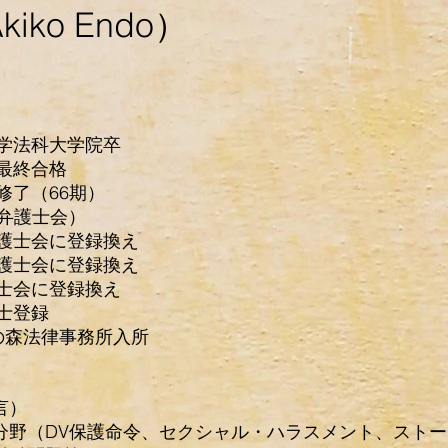
ko Endo）
学法科大学院卒
最終合格
修了（66期）
弁護士会）
護士会に登録換え
護士会に登録換え
士会に登録換え
士登録
の森法律事務所入所
言）
野（DV保護命令、セクシャル・ハラスメント、ストー