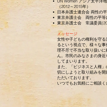
UN Women アジア太
（2012～2015年）
日本弁護士連合会 両性の平等
東京弁護士会 両性の平等に
東京弁護士会 常議委員(20
メッセージ
​女性や子どもの権利を守
るという視点で、様々な事
理不尽で不当な取り扱いに
ん。市民のみなさまの身近
してまいります。
また、「ビジネスと人権」
切にしようと取り組みを開
ただいております。
いつでもお気軽にご相談く