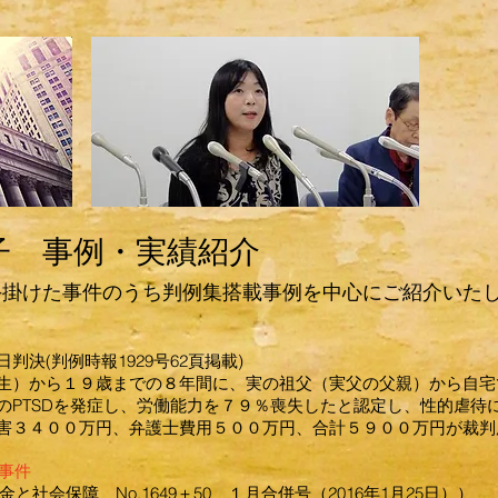
子 事例・実績紹介
手掛けた事件のうち判例集搭載事例を中心にご紹介いた
決(判例時報1929号62頁掲載)
生）から１９歳までの８年間に、実の祖父（実父の父親）から自宅
のPTSDを発症し、労働能力を７９％喪失したと認定し、性的虐待
害３４００万円、弁護士費用５００万円、合計５９００万円が裁判
事件
金と社会保障 No.1649＋50 １月合併号（2016年1月25日））