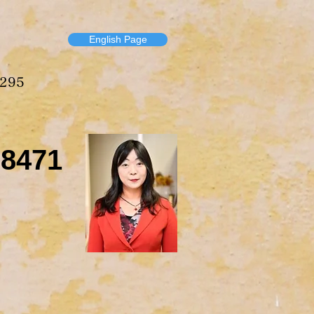
English Page
295
-8471