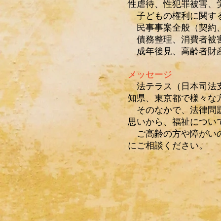
性虐待、性犯罪被害、
子どもの権利に関する
民事事案全般（契約、
債務整理、消費者被
成年後見、高齢者財
メッセージ
法テラス（日本司法支
知県、東京都で様々な
そのなかで、法律問題
思いから、福祉につい
ご高齢の方や障がいの
にご相談ください。​