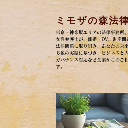
ミモザの森法
​東京・神楽坂エリアの法律事務所
女性弁護士が、離婚・DV、
財産問
法律問題に取り組み、
あなたの未
多数の実績に基づき、ビジネスと
ガバナンス対応など
企業からのご
す。