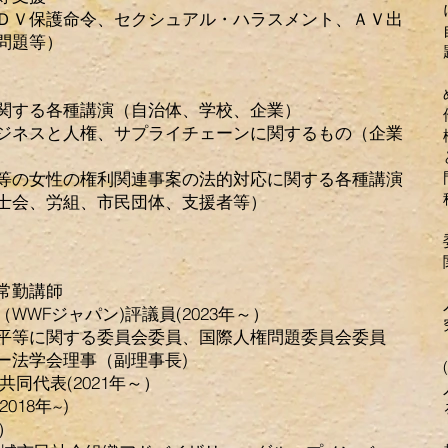
ＤＶ保護命令、セクシュアル・ハラスメント、ＡＶ出
問題等）
関する各種講演（自治体、学校、企業）
ジネスと人権、サプライチェーンに関するもの（企業
等の女性の権利関連事案の法的対応に関する各種講演
士会、労組、市民団体、支援者等）
常勤講師
WWFジャパン)評議員(2023年～）
平等に関する委員会委員、国際人権問題委員会委員
ー法学会理事（副理事長)
同代表(2021年～）
018年~)
）