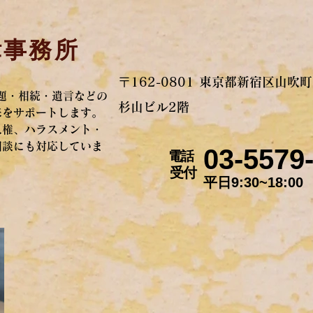
律事務所
。
〒162-0801 東京都新宿区山吹町
題・相続・遺言などの
杉山ビル2階
来をサポートします。
人権、ハラスメント・
相談にも対応していま
03-5579
電話
​受付
平日9:30~18:00