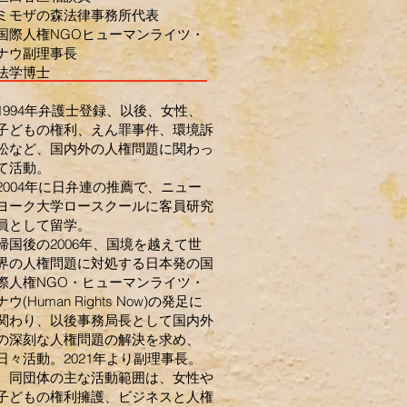
ミモザの森法律事務所代表
国際人権NGOヒューマンライツ・
ナウ副理事長
​法学博士
1994年弁護士登録、以後、女性、
子どもの権利、えん罪事件、環境訴
訟など、国内外の人権問題に関わっ
て活動。
2004年に日弁連の推薦で、ニュー
ヨーク大学ロースクールに客員研究
員として留学。
帰国後の2006年、国境を越えて世
界の人権問題に対処する日本発の国
際人権NGO・ヒューマンライツ・
ナウ(Human Rights Now)の発足に
関わり、以後事務局長として国内外
の深刻な人権問題の解決を求め、
日々活動。2021年より副理事長。
同団体の主な活動範囲は、女性や
子どもの権利擁護、ビジネスと人権