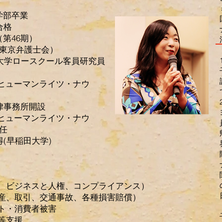
学部卒業
合格
（第46期）
弁護士会）
大学ロースクール客員研究員
Oヒューマンライツ・ナウ
任
律事務所開設
Oヒューマンライツ・ナウ
任
(早稲田大学)
、ビジネスと人権、コンプライアンス）
産、取引、交通事故、各種損害賠償）
ト・消費者被害
等支援