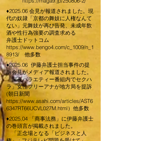
​
https://maga9.jp/250806-2/
♦2025.06 会見が報道されました。現
代の奴隷「京都の舞妓に人権なんて
ない」元舞妓が再び告発、未成年飲
酒や性行為強要の調査求める
弁護士ドットコム
https://www.bengo4.com/c_1009/n_1
8913/
他多数
♦2025.06 伊藤弁護士担当事件の提
訴会見がメディア報道されました。
「深夜バラエティー番組内でセクハ
ラ」女性フリーアナが地方局を提訴
(朝日新聞
https://www.asahi.com/articles/AST6
6347RT66UCVL027M.html
）他多数
​♦2025,04 「商事法務」に伊藤弁護士
の巻頭言が掲載されました。
「正念場となる「ビジネスと人
権」 : フジテレビ問題を受けて」