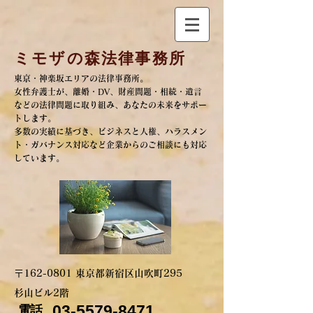
ミモザの森法律事務所
​東京・神楽坂エリアの法律事務所。
女性弁護士が、離婚・DV、
財産問題・相続・遺言
などの法律問題に取り組み、
あなたの未来をサポー
トします。
多数の実績に基づき、ビジネスと人権、ハラスメン
ト・ガバナンス対応など
企業からのご相談にも対応
しています。
〒162-0801 東京都新宿区山吹町295
杉山ビル2階
03-5579-8471
電話