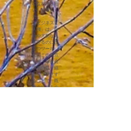
になればと思
い、執筆し
た。
「ビジネスと
人権」は、自
分や大切な人
を守るのに役
立つツール
だ。この視点
を様々な社会
課題の取り組
みにプラスす
ることで、既
存の枠組みの
限界を突破で
きると確信す
る。
世界を覆う武
力紛争や、気
候変動、貧富