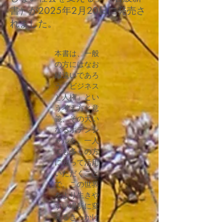
書）が2025年2月20日に発売さ
れました。
本書は、一般
の方にはなお
縁遠いであろ
う「ビジネス
と人権」とい
う考え方と意
義、その大い
なるポテンシ
ャルを、一人
でも多くの方
に知って活用
いただくこと
で、この世界
をより生きや
すい場所に変
えるきっかけ