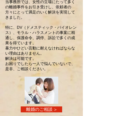
当事務
所では、女性の立場にたって
多く
の離婚事件をお引き受けし、
依頼者の
方々にとって満足のいく
解決を実現して
き
ました。
特に、DV（ドメスティック・
バイオレン
ス）、
モラル・ハラスメント
の事案に精
通し、
保護命令、調停、訴訟で多くの成
果を得ています。
暴力やひどい言動に耐えなければならな
い
理由はありません。
解決は可能です。
お困りでしたら一人で悩んでいないで、
是非、ご相談ください。
離婚のご相談 >